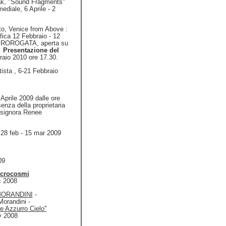
k, "Sound Fragments"
ediale, 6 Aprile - 2
lto, Venice from Above :
fica 12 Febbraio - 12
PROROGATA, aperta su
.
Presentazione del
raio 2010 ore 17.30.
ista , 6-21 Febbraio
Aprile 2009 dalle ore
enza della proprietaria
a signora Renee
28 feb - 15 mar 2009
09
icrocosmi
c 2008
ORANDINI
-
Morandini -
e Azzurro Cielo"
v 2008