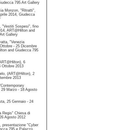
iudecca 795 Art Gallery
a Monzon, "Ritratti",
prile 2014, Giudecca
y
 "Vestiti Sospesi", fino
014, ART@Hilton and
Art Gallery
atta, "Venezia
 Ottobre - 25 Dicembre
lton and Giudecca 795
(ART@Hilton), 6
4 Ottobre 2013
elo, (ART@Hilton), 2
ttembre 2013
 "Contemporary
 29 Marzo - 18 Agosto
Asta, 25 Gennaio - 24
la Regis" Chiesa di
-26 Agosto 2012
, presentazione "Cyber
ecca 795 e Palazzo