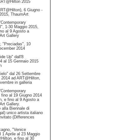
 ART@Hilton 2015
ART@Hilton), 6 Giugno -
2015, ThaumArt
 "Contemporary
I", 1-30 Maggio 2015,
no al 9 Agosto a
Art Gallery
r, "Preciadas", 10
December 2014
ide Up" dall'8
 al 15 Gennaio 2015
n
ielo" dal 26 Settembre
 2014 ad ART@Hilton,
ovembre in galleria
 "Contemporary
 fino al 19 Giugno 2014
 e fino al 9 Agosto a
rt Gallery.
 alla Biennale di
l) unico artista italiano
nvitato (Differences
cagno, "Venice
 1 Aprile al 23 Maggio
lton, e fino al 30