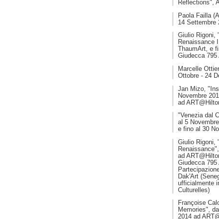
Reflections",
Paola Failla (
14 Settembre 
Giulio Rigoni,
Renaissance I
ThaumArt, e fi
Giudecca 795 
Marcelle Ottie
Ottobre - 24 
Jan Mizo, "Ins
Novembre 2014
ad ART@Hilto
"Venezia dal C
al 5 Novembre
e fino al 30 N
Giulio Rigoni,
Renaissance",
ad ART@Hilton,
Giudecca 795 A
Partecipazione
Dak'Art (Senega
ufficialmente i
Culturelles)
Françoise Cal
Memories", dal
2014 ad ART@Hi