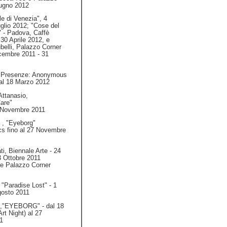
ugno 2012
le di Venezia", 4
glio 2012; "Cose del
 - Padova, Caffè
 30 Aprile 2012, e
elli, Palazzo Corner
icembre 2011 - 31
, "Presenze: Anonymous
al 18 Marzo 2012
Attanasio,
are"
 Novembre 2011
 , "Eyeborg"
s fino al 27 Novembre
, Biennale Arte - 24
3 Ottobre 2011
e Palazzo Corner
 "Paradise Lost" - 1
gosto 2011
n,"EYEBORG" - dal 18
rt Night) al 27
1