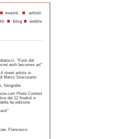
eventi
artisti
tti
blog
webtv
atucci, "Fuori dal
ecret wish becomes art"
4 street artists in
 di Marco Siracusano
, fotografie
zia.com Photo Contest
iva dei 12 finalisti e
 della 4a edizione
Back"
iae, Francesco