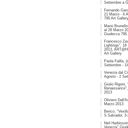
Settembre a G
Fernando Garci
21 Marzo - 6 A
795 Art Galler
Manù Brunello,
al 28 Marzo 2
Giudecca 795 
Francesco Zav
Lightings", 18
2013, ART@Hi
Art Gallery
Paola Failla, 
Settembre - 1
Venezia dal Ci
Agosto - 2 Se
Giulio Rigoni,
Renaissance",
2013
Oliviero Dall'
Marzo 2013
Berico, "Vexil
S.Salvador, 3
Neil Harbisson
Venezia" Giud