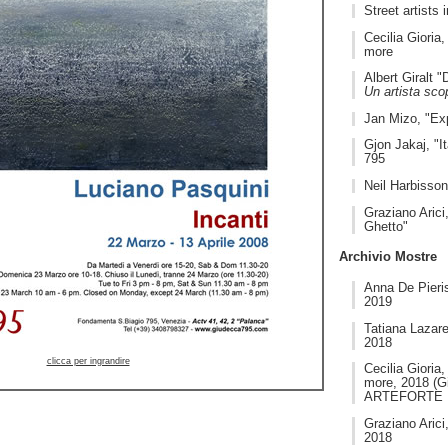
Street artists 
Cecilia Gioria
more
Albert Giralt 
Un artista sco
Jan Mizo, "Ex
Gjon Jakaj, "I
795
Neil Harbisson
Graziano Arici
Ghetto"
Archivio Mostre
Anna De Pieris
2019
Tatiana Lazare
2018
clicca per ingrandire
Cecilia Gioria
more, 2018 (G
ARTEFORTE Fo
Graziano Arici
2018