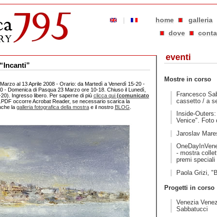
|
home
galleria
dove
conta
eventi
“Incanti”
Mostre in corso
 Marzo al 13 Aprile 2008 - Orario: da Martedì a Venerdì 15-20 -
 - Domenica di Pasqua 23 Marzo ore 10-18. Chiuso il Lunedì,
Francesco Sabb
20). Ingresso libero. Per saperne di più
clicca qui
(comunicato
cassetto / a s
le .PDF occorre Acrobat Reader, se necessario scarica la
nche la
galleria fotografica della mostra
e il nostro
BLOG
.
Inside-Outers: 
Venice". Foto
Jaroslav Mares
OneDayInVene
- mostra collett
premi speciali
Paola Grizi, "
Progetti in corso
Venezia Venez
Sabbatucci