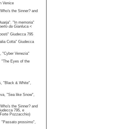
in Venice
, Who's the Sinner? and
"Duarja". "In memoria"
perto da Gianluca.
<
posti" Giudecca 795
talia Cotta" Giudecca
, "Cyber Venezia"
, "The Eyes of the
, "Black & White",
va, "Sea like Snow",
, Who's the Sinner? and
iudecca 795, e
rte Pozzacchio)
, "Passato prossimo",