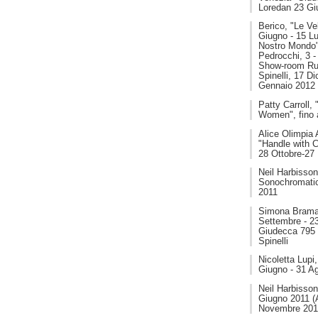
Loredan 23 Gi
Berico, "Le Ve
Giugno - 15 Lu
Nostro Mondo"
Pedrocchi, 3 -
Show-room Rub
Spinelli, 17 D
Gennaio 2012
Patty Carroll
Women", fino 
Alice Olimpia 
"Handle with C
28 Ottobre-27
Neil Harbisson
Sonochromatic
2011
Simona Bramati
Settembre - 2
Giudecca 795 
Spinelli
Nicoletta Lupi,
Giugno - 31 A
Neil Harbisso
Giugno 2011 (A
Novembre 201