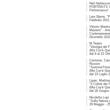
Neil Harbisso
PORTRAITS In
Performance",
Lars Bjerre, 
Febbraio 2011
Vittorio Martin
Masters" - Art
Contemporanea
Dicembre 201
M.Teatro
"Vestigia del F
(Ma Cos'è Ques
dal 9 al 22 Ot
Cannone, Caste
Rossini
"SummerTime
(Ma Cos'è Ques
dal 23 Luglio 
Lipari, Martina
"Il Colore dei 
(Ma Cos'è Ques
dal 26 Giugno
Nicoletta Lupi
"Sulla Natura d
29 Maggio - 2