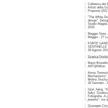
Collettiva del
Artisti della G
Proposte (2017,
"The White Dr
design". Desig
Studio Magda 
2016
Maggie Siner.
Maggio - 27 Lu
FORTE GARDA
SENTINELLE D
28 Agosto 201
Scarica l'invito
Manù Brunello
ART@Hilton
Amos Torresin
Mechanisms", 
Molino Stucky
20 Gennaio - 
Gjon Jakaj, "I
Italy). Giudecc
Fotografia.
A p
pianeta": ma 
Giuseppe Cozz