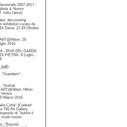
 Decennale 2007-2017 -
alleria & Nuove
 tutto l'anno)
ake: discovering
n exhibition curata da
Di Siena. 22-29 Ottobre
 ART@Hilton, 20
glio 2016
 - RIVA DEL GARDA:
I PIETRA: 9 Luglio -
6
 (pdf)
. "Guardami",
. "Animal
ART@Hilton, Hilton
 Venice.
20 Marzo 2016
talia Cotta" (Cooked
a 795 Art Gallery.
roposito di "nutrire il
a modo nostro.
i, "Beyond