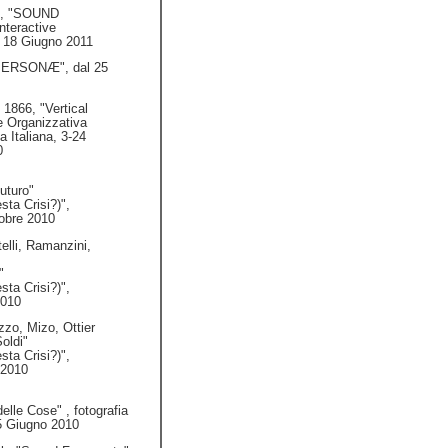
n, "SOUND
teractive
 18 Giugno 2011
"PERSONÆ", dal 25
i 1866, "Vertical
e Organizzativa
 Italiana, 3-24
0
uturo"
ta Crisi?)",
tobre 2010
lli, Ramanzini,
"
ta Crisi?)",
2010
zzo, Mizo, Ottier
Soldi"
ta Crisi?)",
 2010
elle Cose" , fotografia
5 Giugno 2010