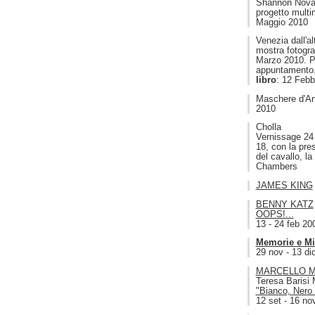
Shannon Nova
progetto multim
Maggio 2010
Venezia dall'a
mostra fotogra
Marzo 2010. 
appuntamento
libro
: 12 Febb
Maschere d'Art
2010
Cholla
Vernissage 24 
18, con la pres
del cavallo, l
Chambers
JAMES KING
BENNY KATZ
OOPS!...
13 - 24 feb 20
Memorie e M
29 nov - 13 di
MARCELLO M
Teresa Barisi 
"Bianco, Nero 
12 set - 16 no