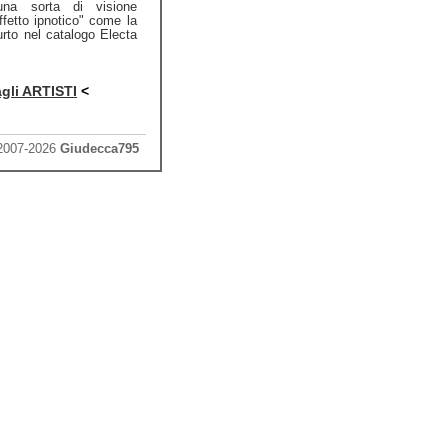
una sorta di visione
ffetto ipnotico" come la
rto nel catalogo Electa
agli ARTISTI
<
 2007-2026
Giudecca795