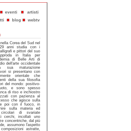
eventi
artisti
tti
blog
webtv
m
nella Corea del Sud nel
29 anni studia con i
lligrafi e pittori del suo
pproda in Italia per
ademia di Belle Arti di
io dell'arte occidentale
lla sua maturazione
lavori si presentano con
amente orientale che
nti della sua filosofia
ri del mondo: positivo-
-vuoto, e sono spesso
anca di riso e inchiostro
izzati con pazienza al
cesso che agisce sulla
re poi con il fuoco, in
nire sulla materia ed
circolari di svariate
i cerchi, incollati uno
nze concentriche, dal più
nde, assumono l'aspetto
o composizioni astratte,