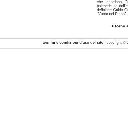
che ricordano "
psichedelica dall’e
definisce Guido Cu
"Vuoto nel Pieno".
<
torna 
Minjung-Kim
termini e condizioni d'uso del sito
| copyright ©