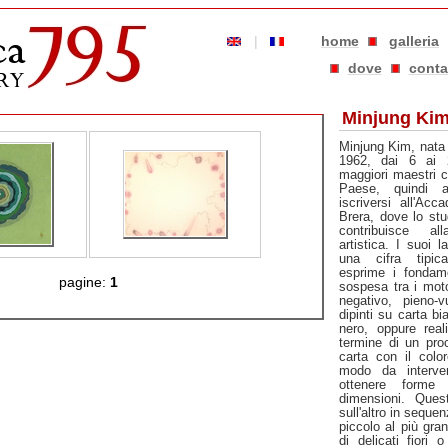
|
home
galleria
dove
conta
Minjung Ki
Minjung Kim, nata 
1962, dai 6 ai 
maggiori maestri ca
Paese, quindi a
iscriversi all'Acc
Brera, dove lo stud
contribuisce a
artistica. I suoi 
una cifra tipic
esprime i fondame
pagine:
1
sospesa tra i moto
negativo, pieno
dipinti su carta bi
nero, oppure real
termine di un pro
carta con il colo
modo da interve
ottenere forme 
dimensioni. Quest
sull'altro in seque
piccolo al più gra
di delicati fiori 