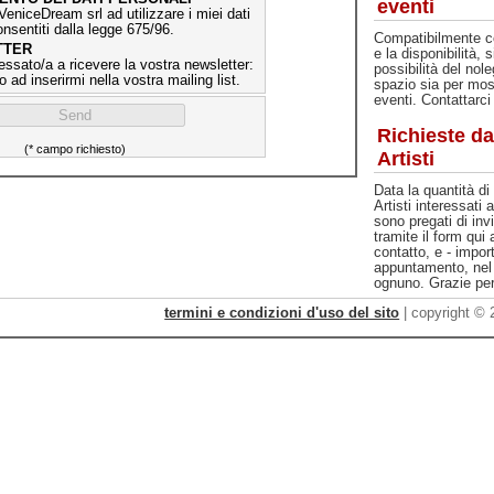
eventi
VeniceDream srl ad utilizzare i miei dati
consentiti dalla legge 675/96.
Compatibilmente c
TTER
e la disponibilità, 
essato/a a ricevere la vostra newsletter:
possibilità del nole
o ad inserirmi nella vostra mailing list.
spazio sia per most
eventi. Contattarci 
Richieste da
(* campo richiesto)
Artisti
Data la quantità di 
Artisti interessati 
sono pregati di invi
tramite il form qui
contatto, e - impor
appuntamento, nel 
ognuno. Grazie per
termini e condizioni d'uso del sito
| copyright ©