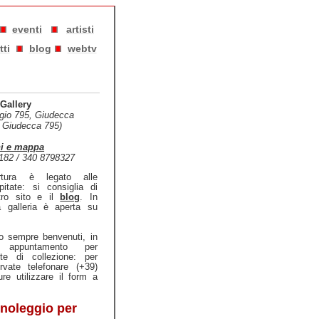
eventi
artisti
tti
blog
webtv
Gallery
gio 795, Giudecca
: Giudecca 795)
ni e mappa
1182 / 340 8798327
rtura è legato alle
pitate: si consiglia di
stro sito e il
blog
. In
a galleria è aperta su
no sempre benvenuti, in
u appuntamento per
ste di collezione: per
ervate telefonare (+39)
e utilizzare il form a
 noleggio per