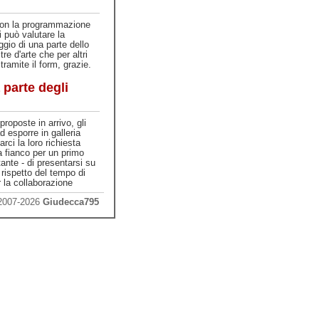
on la programmazione
si può valutare la
ggio di una parte dello
re d'arte che per altri
tramite il form, grazie.
 parte degli
proposte in arrivo, gli
ad esporre in galleria
arci la loro richiesta
 a fianco per un primo
tante - di presentarsi su
rispetto del tempo di
 la collaborazione
 2007-2026
Giudecca795