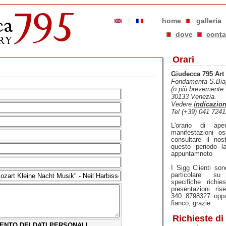
|
home
galleria
dove
conta
Orari
Giudecca 795 Art 
Fondamenta S.Bia
(o più brevemente
30133 Venezia.
Vedere
indicazio
Tel (+39) 041 724
L'orario di ape
manifestazioni os
consultare il no
questo periodo l
appuntamneto
I Sigg Clienti so
particolare s
specifiche richie
presentazioni ris
340 8798327 oppur
fianco, grazie.
Richieste di
ENTO DEI DATI PERSONALI