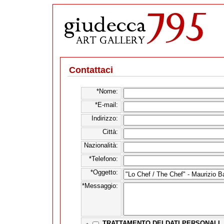
Contattaci
*Nome:
*E-mail:
Indirizzo:
Città:
Nazionalità:
*Telefono:
*Oggetto:
*Messaggio:
TRATTAMENTO DEI DATI PERSONALI