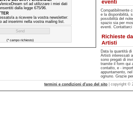
eventi
VeniceDream srl ad utilizzare i miei dati
consentiti dalla legge 675/96.
Compatibilmente c
TTER
e la disponibilità, 
essato/a a ricevere la vostra newsletter:
possibilità del nole
o ad inserirmi nella vostra mailing list.
spazio sia per most
eventi. Contattarci 
Richieste da
(* campo richiesto)
Artisti
Data la quantità di 
Artisti interessati 
sono pregati di invi
tramite il form qui
contatto, e - impor
appuntamento, nel 
ognuno. Grazie per
termini e condizioni d'uso del sito
| copyright ©