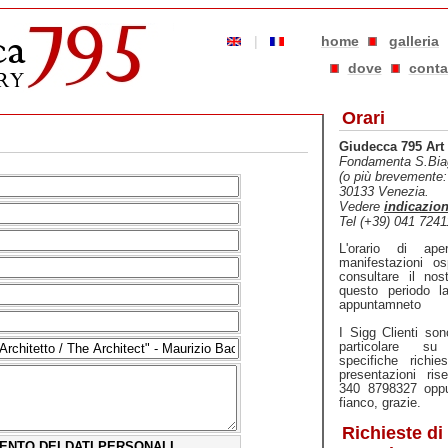
|
home
galleria
dove
conta
Orari
Giudecca 795 Art 
Fondamenta S.Bia
(o più brevemente
30133 Venezia.
Vedere
indicazio
Tel (+39) 041 724
L'orario di ape
manifestazioni os
consultare il no
questo periodo l
appuntamneto
I Sigg Clienti so
particolare s
specifiche richie
presentazioni ris
340 8798327 oppur
fianco, grazie.
Richieste di
ENTO DEI DATI PERSONALI