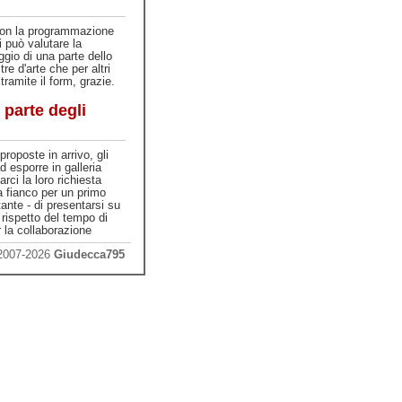
on la programmazione
si può valutare la
ggio di una parte dello
re d'arte che per altri
tramite il form, grazie.
 parte degli
proposte in arrivo, gli
ad esporre in galleria
arci la loro richiesta
 a fianco per un primo
tante - di presentarsi su
rispetto del tempo di
 la collaborazione
 2007-2026
Giudecca795