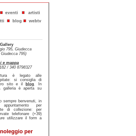
eventi
artisti
tti
blog
webtv
Gallery
gio 795, Giudecca
: Giudecca 795)
ni e mappa
1182 / 340 8798327
rtura è legato alle
pitate: si consiglia di
stro sito e il
blog
. In
a galleria è aperta su
no sempre benvenuti, in
u appuntamento per
ste di collezione: per
ervate telefonare (+39)
e utilizzare il form a
 noleggio per