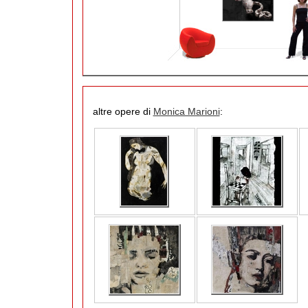
altre opere di
Monica Marioni
: