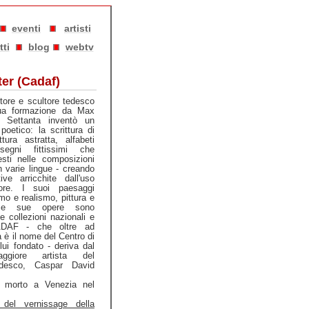
eventi
artisti
tti
blog
webtv
er (Cadaf)
ttore e scultore tedesco
sua formazione da Max
i Settanta inventò un
poetico: la scrittura di
tura astratta, alfabeti
egni fittissimi che
sti nelle composizioni
in varie lingue - creando
ve arricchite dall'uso
lore. I suoi paesaggi
mo e realismo, pittura e
ose sue opere sono
 collezioni nazionali e
 CADAF - che oltre ad
 è il nome del Centro di
lui fondato - deriva dal
giore artista del
desco, Caspar David
è morto a Venezia nel
 del vernissage della