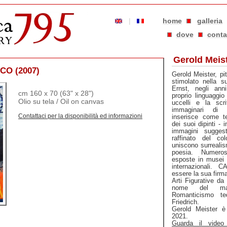
|
home
galleria
dove
conta
Gerold Meist
CO (2007)
Gerold Meister, pi
stimolato nella 
Ernst, negli ann
cm 160 x 70 (63" x 28")
proprio linguaggio 
Olio su tela / Oil on canvas
uccelli e la scrit
immaginari di s
Contattaci per la disponibilità ed informazioni
inserisce come te
dei suoi dipinti - 
immagini suggesti
raffinato del co
uniscono surrealis
poesia. Numer
esposte in musei e
internazionali.
essere la sua firma
Arti Figurative da 
nome del mag
Romanticismo te
Friedrich.
Gerold Meister 
2021.
Guarda il video