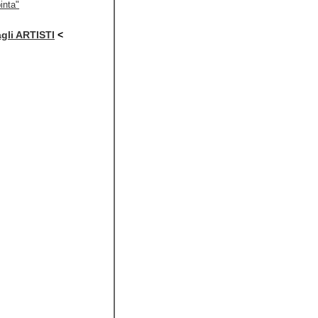
inta"
agli ARTISTI
<