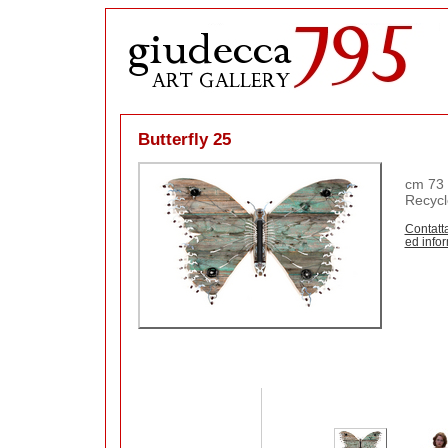
Butterfly 25
cm 73 
Recycl
Contatta
ed info