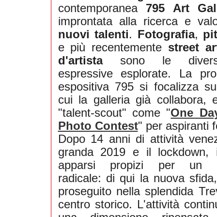
contemporanea
795 Art Gal
improntata alla ricerca e valo
nuovi talenti
.
Fotografia
,
pi
e più recentemente
street ar
d'artista
sono le diverse
espressive esplorate. La pr
espositiva 795 si focalizza sug
cui la galleria già collabora,
"talent-scout" come "
One Day
Photo Contest
" per aspiranti f
Dopo 14 anni di attività venez
granda 2019 e il lockdown, 
apparsi propizi per un 
radicale: di qui la nuova sfida,
proseguito nella splendida Tre
centro storico. L'attività conti